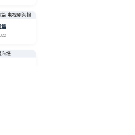
战篇
022
23