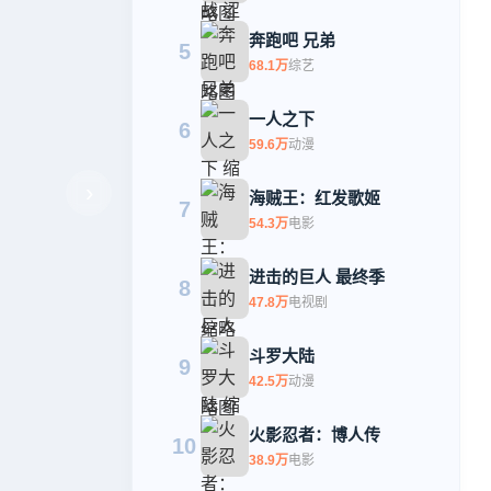
奔跑吧 兄弟
5
68.1万
综艺
一人之下
6
59.6万
动漫
›
海贼王：红发歌姬
7
54.3万
电影
进击的巨人 最终季
8
47.8万
电视剧
斗罗大陆
9
42.5万
动漫
火影忍者：博人传
10
38.9万
电影