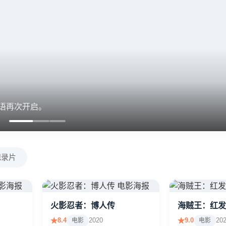
火影忍者 博人传
新时代的忍者成长之路，继承火之意志，面对
纪录片
火影忍者：博人传
海贼王：红发
8.4
2020
9.0
20
电影
电影