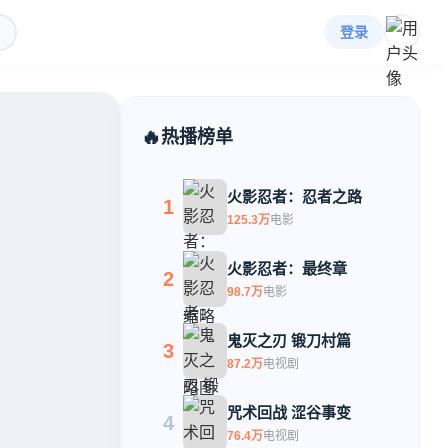
登录
热播榜单
火影忍者：忍者之路
1
125.3万
电影
火影忍者：最终章
2
98.7万
电影
鬼灭之刃 锻刀村篇
3
87.2万
电视剧
咒术回战 涩谷事变
4
76.4万
电视剧