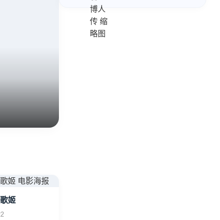
未知的强敌与挑战。
歌姬
22