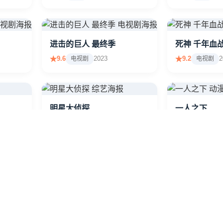
进击的巨人 最终季
死神 千年血
9.6
2023
9.2
2
电视剧
电视剧
明星大侦探
一人之下
8.8
2024
8.6
20
综艺
动漫
火影忍者 经典全集
9.5
2024
动漫