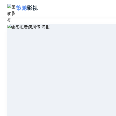
策驰
影视